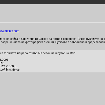
ww.bulfoto.com
то на сайта е защитено от Закона за авторското право. Всяко публикуване,
и разрешението на фотографска агенция БулФото е забранено и представля
на голямата награда от първия сезон на шоуто "Twister"
03.2006
0 KB
1124X1800 px
дрей Михайлов