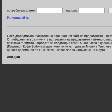
потребителско име:
парола:
Регистрирай ме
След двуседмично гласуване на официалния сайт на предаването – miss
От победените в различните излъчвания на предаването най-много глас
показаха голямата наградата за следващия сезон 50 000 лева в дребни б
(Платино), Кофе Бобоне и шампионите по културизъм Милена Тевилова и 
цялата церемония от 12.00 часа – новия час за излъчване на шоуто.
Анн Джи