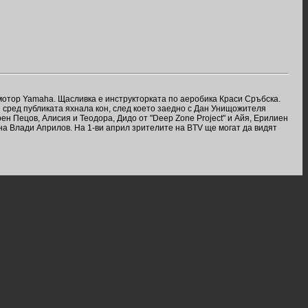
мотор Yamaha. Щасливка е инструкторката по аеробика Краси Сръбска.
 сред публиката яхнала кон, след което заедно с Дан Унищожителя
ен Пецов, Алисия и Теодора, Дидо от "Deep Zone Project" и Айя, Ерилиен
на Влади Априлов. На 1-ви април зрителите на BTV ще могат да видят