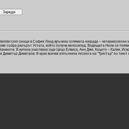
twister.com снощи в София Ленд връчиха голямата награда – четириколесен 
ове събра рапърът Устата, който получи велосипед. Водещата Нели се появи
анкноти. В купона участваха още Цецо Елвиса, Анн Джи, Коцето – Калки, Искр
Димитър Димитров. В края всички изпълниха песента на "Туистър" по текст 