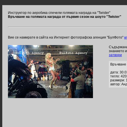
Инструктор по аеробика спечели голямата награда на "Twister"
Връчване на голямата награда от първия сезон на шоуто "Twister"
Вие се намирате в сайта на Интернет фотографска агенция "БулФото"
w
Съдържание
знанието 
затвори
Връчване 
дата: 30.
тегло: 42
размери: 
автор: Ан