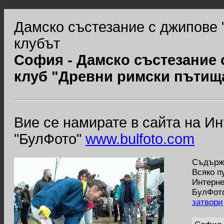
Дамско състезание с джипове 
клубът
София - Дамско състезание 
клуб "Древни римски пътищ
Вие се намирате в сайта на И
"БулФото"
www.bulfoto.com
Съдържа
Всяко п
Интерне
БулФото
затвори