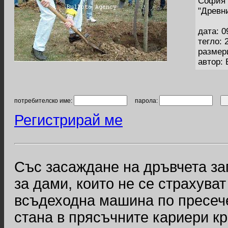
София 
"Древн
дата: 0
тегло: 
размер
автор:
потребителско име:
парола:
Регистрирай ме
Със засаждане на дръвчета за
за дами, които не се страхува
всъдеходна машина по пресеч
стана в прясъчните кариери к