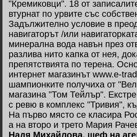
"Кремиковци". 18 от записалит
втурнат по урвите със собстве
Задължително условие в прео
навигаторът /или навигаторкат
минерална вода навън през отв
разлива нито капка от нея, д
препятствията по терена. Осн
интернет магазинът www.e-tra
шампионките получиха от "Вел
магазина "Том Тейлър". Екстр
с ревю в комплекс "Тривия", к
На първо място се класира Ро
а на второ и трето Мария Раче
Надя Михайлова, шеф на аг