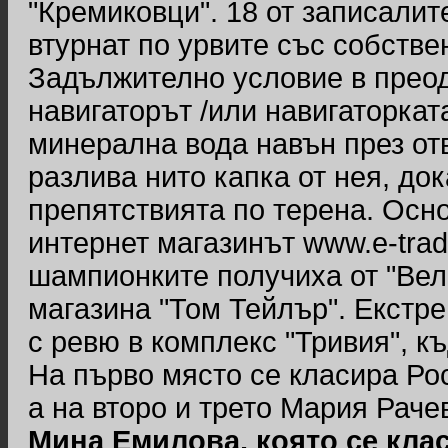
"Кремиковци". 18 от записалит
втурнат по урвите със собстве
Задължително условие в прео
навигаторът /или навигаторкат
минерална вода навън през отв
разлива нито капка от нея, д
препятствията по терена. Осн
интернет магазинът www.e-tra
шампионките получиха от "Вел
магазина "Том Тейлър". Екстр
с ревю в комплекс "Тривия", к
На първо място се класира Ро
а на второ и трето Мария Раче
Мина Емилова, която се клас