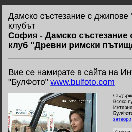
Дамско състезание с джипове 
клубът
София - Дамско състезание 
клуб "Древни римски пътищ
Вие се намирате в сайта на И
"БулФото"
www.bulfoto.com
Съдържа
Всяко п
Интерне
БулФото
затвори