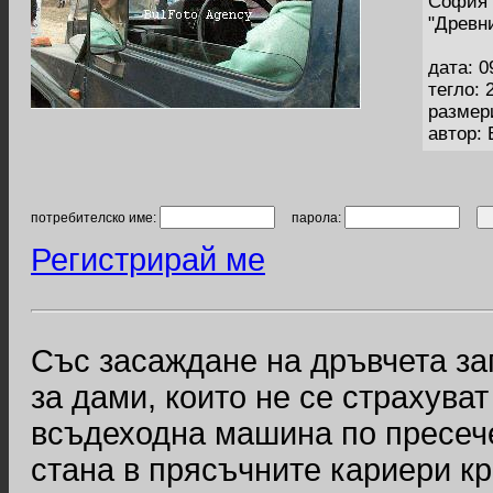
София 
"Древн
дата: 0
тегло: 
размер
автор:
потребителско име:
парола:
Регистрирай ме
Със засаждане на дръвчета за
за дами, които не се страхува
всъдеходна машина по пресеч
стана в прясъчните кариери к