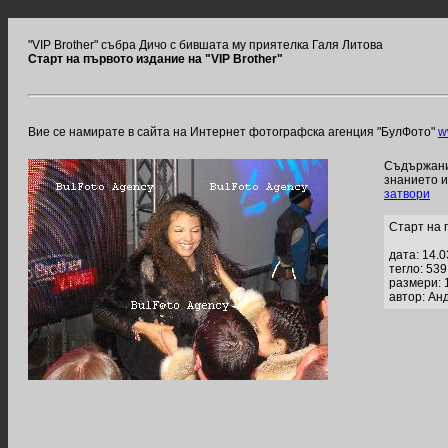
"VIP Brother" събра Дичо с бившата му приятелка Галя Литова
Старт на първото издание на "VIP Brother"
Вие се намирате в сайта на Интернет фотографска агенция "БулФото"
w
Съдържание
знанието 
затвори
Старт на 
дата: 14.
тегло: 53
размери: 
автор: Ан