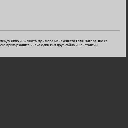
 между Дичо и бившата му изгора манекенката Галя Литова. Ще се
ного привързаните иначе един към друг Райна и Константин.