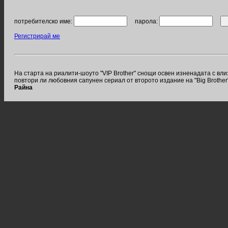
потребителско име:
парола:
Регистрирай ме
На старта на риалити-шоуто "VIP Brother" снощи освен изненадата с вл
повтори ли любовния сапунен сериал от второто издание на "Big Brother
Райна