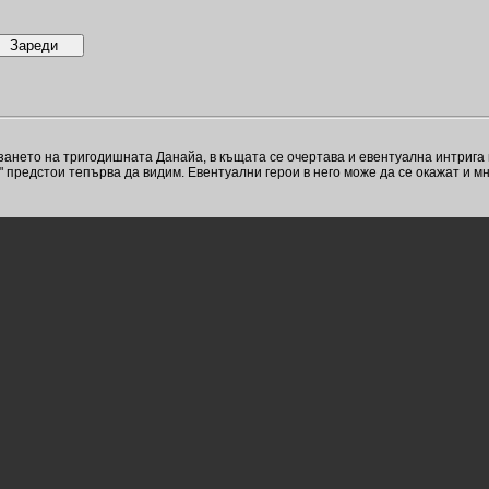
изането на тригодишната Данайа, в къщата се очертава и евентуална интрига
" предстои тепърва да видим. Евентуални герои в него може да се окажат и м