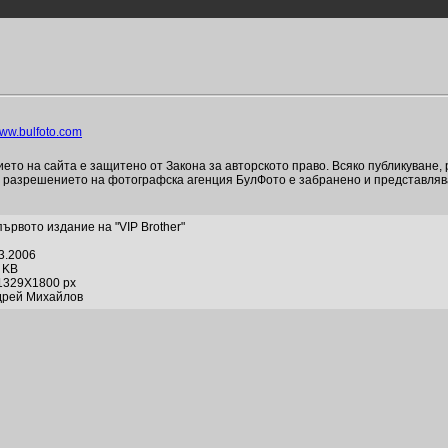
ww.bulfoto.com
то на сайта е защитено от Закона за авторското право. Всяко публикуване,
и разрешението на фотографска агенция БулФото е забранено и представля
първото издание на "VIP Brother"
03.2006
9 KB
1329X1800 px
дрей Михайлов