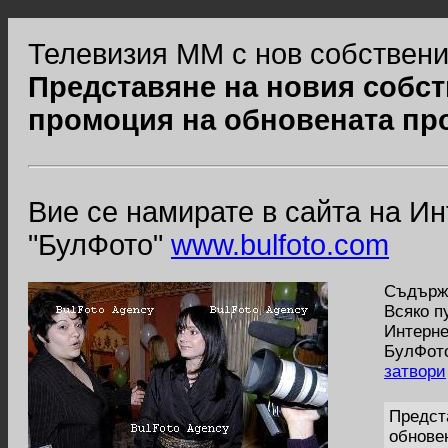
Телевизия ММ с нов собствени
Представяне на новия собст
промоция на обновената пр
Вие се намирате в сайта на И
"БулФото"
www.bulfoto.com
Съдържа
Всяко п
Интерне
БулФото
затвори
Предст
обнове