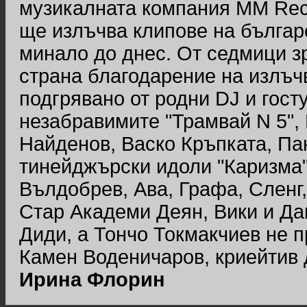
музикалната компания ММ Reco
ще излъчва клипове на българ
минало до днес. От седмици зр
страна благодарение на излъчв
подгрявано от родни DJ и гост
незабравимите "Трамвай N 5", 
Найденов, Васко Кръпката, Па
тинейджърски идоли "Каризма"
Вълдобрев, Ава, Графа, Сленг,
Стар Академи Деян, Вики и Дан
Диди, а Тончо Токмакчиев не 
Камен Воденичаров, криейтив 
Ирина Флорин