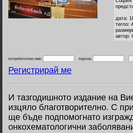
София 
предст
дата: 1
тегло: 
размер
автор:
потребителско име:
парола:
Регистрирай ме
И тазгодишното издание на Вие
изцяло благотворително. С пр
ще бъде подпомогнато изгражд
онкохематологични заболявани