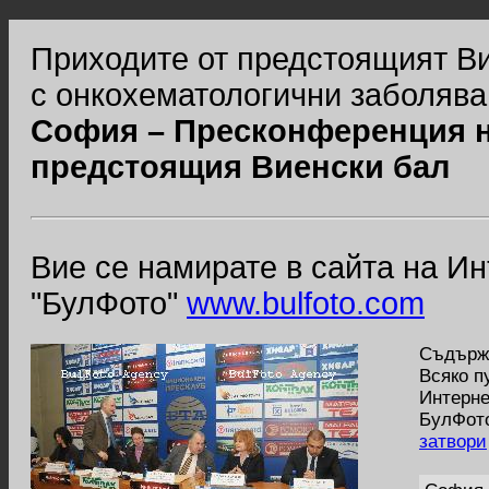
Приходите от предстоящият Ви
с онкохематологични заболяв
София – Пресконференция н
предстоящия Виенски бал
Вие се намирате в сайта на И
"БулФото"
www.bulfoto.com
Съдържа
Всяко п
Интерне
БулФото
затвори