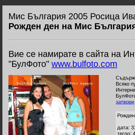
Мис България 2005 Росица Ив
Рожден ден на Мис България
Вие се намирате в сайта на И
"БулФото"
www.bulfoto.com
Съдържа
Всяко п
Интерне
БулФото
затвори
Рожден
дата: 3
тегло: 