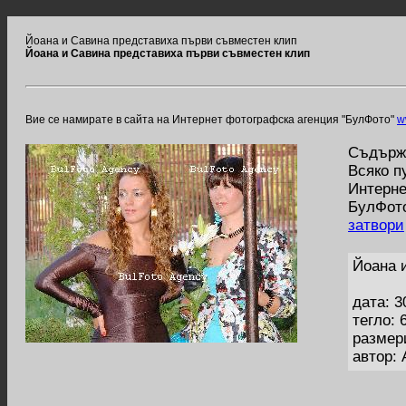
Йоана и Савина представиха първи съвместен клип
Йоана и Савина представиха първи съвместен клип
Вие се намирате в сайта на Интернет фотографска агенция "БулФото"
w
Съдържа
Всяко п
Интерне
БулФото
затвори
Йоана 
дата: 3
тегло: 
размер
автор: