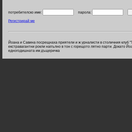
потребителско име:
парола:
Регистрирай ме
Йоана и Савина посрещнаха приятели и ж урналисти в столичния клуб "T
екстравагантни рокли напълно в тон с горещото лятно парти. Докато Й
едногодишната им дъщеричка