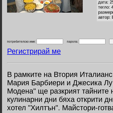
дата: 2
тегло: 
размер
автор:
потребителско име:
парола:
Регистрирай ме
В рамките на Втория Италианс
Мария Барбиери и Джесика Луп
Модена" ще разкрият тайните 
кулинарни дни бяха открити дн
хотел "Хилтън". Майстори-готв