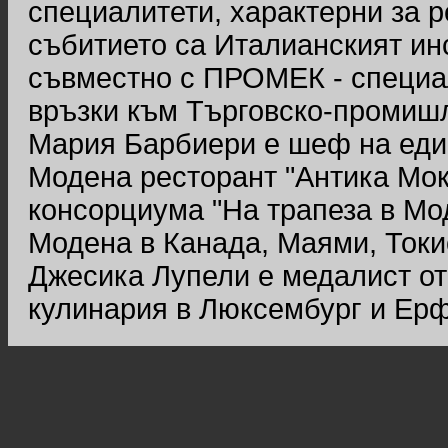
специалитети, характерни за 
събитието са Италианският ин
съвместно с ПРОМЕК - специ
връзки към Търговско-промиш
Мария Барбиери е шеф на един
Модена ресторант "Антика Мока
консорциума "На трапеза в Мо
Модена в Канада, Маями, Токи
Джесика Лупели е медалист от
кулинария в Люксембург и Ерф