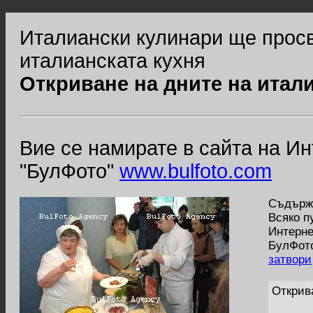
Италиански кулинари ще прос
италианската кухня
Откриване на дните на итал
Вие се намирате в сайта на И
"БулФото"
www.bulfoto.com
Съдържа
Всяко п
Интерне
БулФото
затвори
Открив