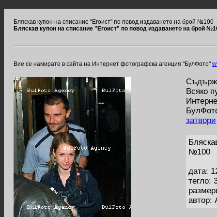
Бляскав купон на списание "Егоист" по повод издаването на брой №100
Бляскав купон на списание "Егоист" по повод издаването на брой №1
Вие се намирате в сайта на Интернет фотографска агенция "БулФото"
w
Съдържа
Всяко п
Интерне
БулФото
затвори
Бляскав
№100
дата: 1
тегло: 
размер
автор: