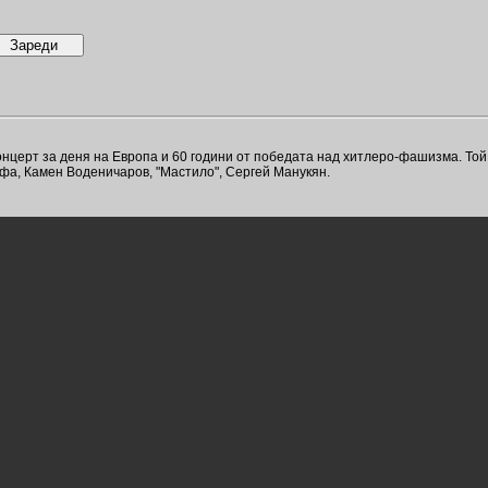
онцерт за деня на Европа и 60 години от победата над хитлеро-фашизма. То
рафа, Камен Воденичаров, "Мастило", Сергей Манукян.