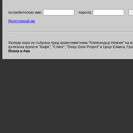
потребителско име:
парола:
Регистрирай ме
Хиляди хора се събраха пред храм-паметника "Александър Невски" на к
излязоха групите "Кафе", "Сленг", "Deep Zone Project" и Цецо Елвиса, Г
Йоана и Ава