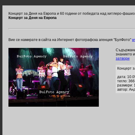
Концерт за Деня на Европа и 60 години от победата над хитлеро-фаши
Концерт за Деня на Европа
Вие се намирате в сайта на Интернет фотографска агенция "БулФото"
w
Съдържание
знанието 
затвори
Концерт з
дата: 10.
тегло: 36
размери: 
автор: Ан