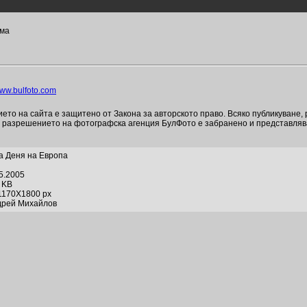
зма
ww.bulfoto.com
то на сайта е защитено от Закона за авторското право. Всяко публикуване,
и разрешението на фотографска агенция БулФото е забранено и представля
а Деня на Европа
05.2005
6 KB
1170X1800 px
дрей Михайлов