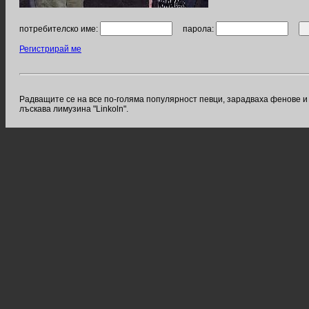
потребителско име:
парола:
Регистрирай ме
Радващите се на все по-голяма популярност певци, зарадваха фенове и п
лъскава лимузина "Linkoln".