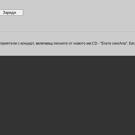
риятели с концерт, включващ песните от новото им CD - "Егати сингAла". Ек