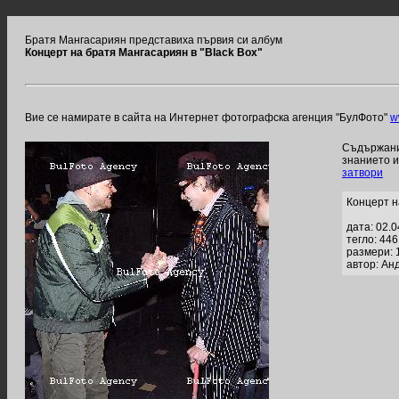
Братя Мангасариян представиха първия си албум
Концерт на братя Мангасариян в "Black Box"
Вие се намирате в сайта на Интернет фотографска агенция "БулФото"
w
Съдържание
знанието 
затвори
Концерт н
дата: 02.
тегло: 44
размери: 
автор: Ан