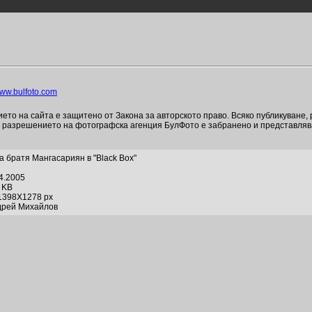
ww.bulfoto.com
то на сайта е защитено от Закона за авторското право. Всяко публикуване,
и разрешението на фотографска агенция БулФото е забранено и представля
а братя Мангасариян в "Black Box"
04.2005
6 KB
1398X1278 px
дрей Михайлов