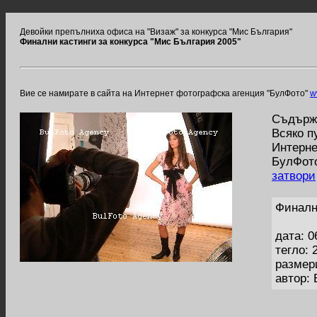
Девойки препълниха офиса на "Визаж" за конкурса "Мис България"
Финални кастинги за конкурса "Мис България 2005"
Вие се намирате в сайта на Интернет фотографска агенция "БулФото"
w
Съдържа
Всяко п
Интерне
БулФото
затвори
Финалн
дата: 0
тегло: 
размер
автор: