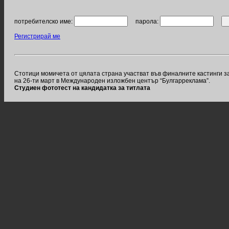
потребителско име:
парола:
Регистрирай ме
Стотици момичета от цялата страна участват във финалните кастинги за
на 26-ти март в Международен изложбен център “Булгарреклама”.
Студиен фототест на кандидатка за титлата