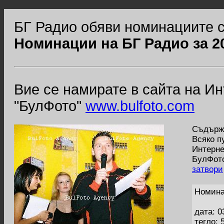
БГ Радио обяви номинациите с
Номинации на БГ Радио за 2
Вие се намирате в сайта на И
"БулФото"
www.bulfoto.com
Съдържа
Всяко п
Интерне
БулФото
затвори
Номина
дата: 0
тегло: 