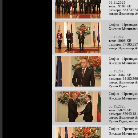
06.11.2025
тегло: 9109 KB
размери: 3837X574
автор: Драгомир А
София - Президент
Хисаши Мичигам
06.11.2025
тегло: 8006 KB
размери: 3718X557
автор: Драгомир А
София - Президент
Хисаши Мичигам
06.11.2025
тегло: 3462 KB
размери: 2418X366
автор: Драгомир А
Румен Радев
София - Президент
Хисаши Мичигам
06.11.2025
тегло: 5828 KB
размери: 3204X481
автор: Драгомир А
Румен Радев, посл
София - Президент
Хисаши Мичигам