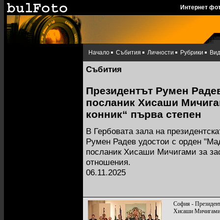
Интернет фо
Начало
Събития
Личности
Рубрики
Ви
Събития
Президентът Румен Раде
посланик Хисаши Мичига
конник“ първа степен
В Гербовата зала на президентск
Румен Радев удостои с орден "Мад
посланик Хисаши Мичигами за зас
отношения.
06.11.2025
София - Президент
Хисаши Мичигам