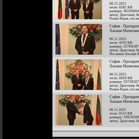
06.11.2025
тегло: 6582 KB
размери: 4024X604
автор: Драгомир А
Румен Радев, посл
София - Президент
Хисаши Мичигам
06.11.2025
тегло: 4103 KB
размери: 2576X387
автор: Драгомир А
Посланик Хисаши 
София - Президент
Хисаши Мичигам
06.11.2025
тегло: 6650 KB
размери: 3373X507
автор: Драгомир А
Румен Радев, посл
София - Президент
Хисаши Мичигам
06.11.2025
тегло: 6513 KB
размери: 3382X509
автор: Драгомир А