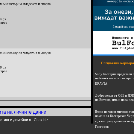
м.министър на младежта и спорта
4 px
итров
м.министър на младежта и спорта
Специални корпора
8 px
итров
Sony България представи 
най-нова технология при 
BRAVIA
Доброволци от ОББ и ДЗИ
на Витоша, има и нова че
ита на личните данни
Близо половин милион душ
помощ от Българския Черв
стинг и домейни от Cbox.biz
г., каза председателят на
Григоров