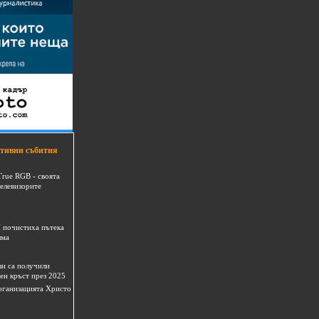
тивни събития
True RGB - своята
телевизорите
 почистиха пътека
шма
и са получили
ен кръст през 2025
 организацията Христо