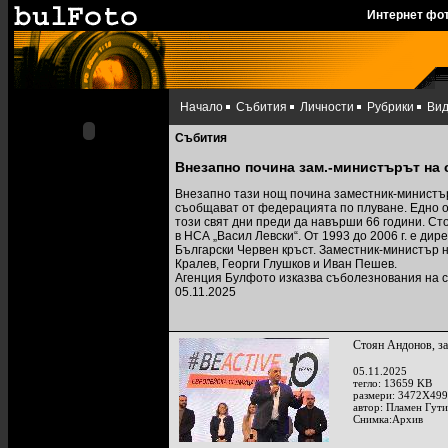
Интернет фо
Начало
Събития
Личности
Рубрики
Ви
Събития
Внезапно почина зам.-министърът на
Внезапно тази нощ почина заместник-министъ
съобщават от федерацията по плуване. Eдно о
този свят дни преди да навърши 66 години. Ст
в НСА „Васил Левски“. От 1993 до 2006 г. е ди
Български Червен кръст. Заместник-министър 
Кралев, Георги Глушков и Иван Пешев.
Агенция Булфото изказва съболезнования на с
05.11.2025
Стоян Андонов, за
05.11.2025
тегло: 13659 KB
размери: 3472X499
автор: Пламен Гут
Снимка:Архив