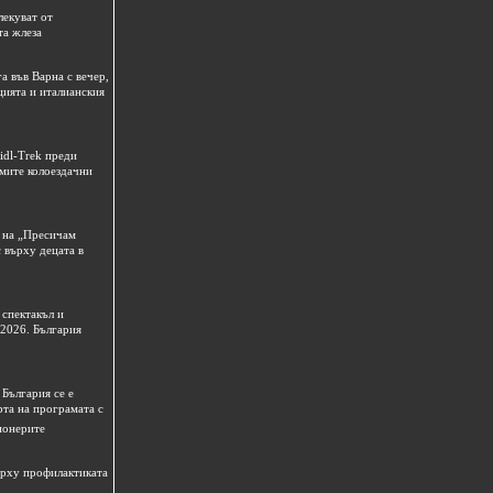
лекуват от
та жлеза
а във Варна с вечер,
цията и италианския
idl-Trek преди
емите колоездачни
 на „Пресичам
 върху децата в
спектакъл и
 2026. България
България се е
рта на програмата с
ионерите
ърху профилактиката