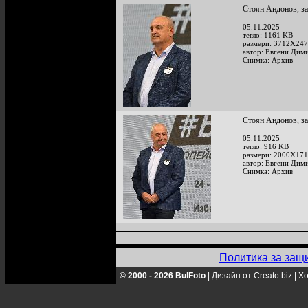
Стоян Андонов, за
05.11.2025
тегло: 1161 KB
размери: 3712X247
автор: Евгени Дим
Снимка: Архив
Стоян Андонов, за
05.11.2025
тегло: 916 KB
размери: 2000X171
автор: Евгени Дим
Снимка: Архив
Политика за защ
© 2000 - 2026 BulFoto
|
Дизайн от Creato.biz
|
Хо