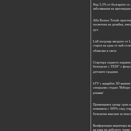
Над 5,5% от българите се 
заболявания на щитовидна
Alfa Romeo Tonale пристиг
посветена на дизайна, емо
дух
Lidl посреща звездите от L
старта на една от най-гол
обиколки в света
Стартира седмото издание
безопасно с TEDI“ с фокус
детските градини
bTV с мащабен 3D мапинг 
специално студио 'Избори
решава'
Превенцията срещу грип в 
повишила с 300% след ста
безплатни ваксини за пенс
Конференция акцентира в
на рака на дебелото черво