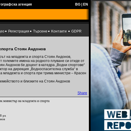
тографска агенция
BG
|
EN
део
Регистрация
Търсене
Kонтакти
GDPR
 спорта Стоян Андонов
рът на младежта и спорта Стоян Андонов,
т големите имена на родното плуване си отиде от
оян Андонов бе доцент в катедра „Водни спортове“
ректор на дирекция „Водноспасителна служба“ в
на младежта и спорта при трима министри – Красен
емейството и близките на Стоян Андонов
Share
м.министър на младежта и спорта
8 px
инов