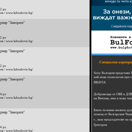
2 px
ев / www.luboslovie.bg/
урнир "Замората"
2 px
ев / www.luboslovie.bg/
урнир "Замората"
Специални корпора
2 px
ев / www.luboslovie.bg/
Sony България представи 
най-нова технология при 
урнир "Замората"
BRAVIA
4 px
Доброволци от ОББ и ДЗИ
ев / www.luboslovie.bg/
на Витоша, има и нова че
Близо половин милион душ
урнир "Замората"
помощ от Българския Черв
г., каза председателят на
Григоров
4 px
ев / www.luboslovie.bg/