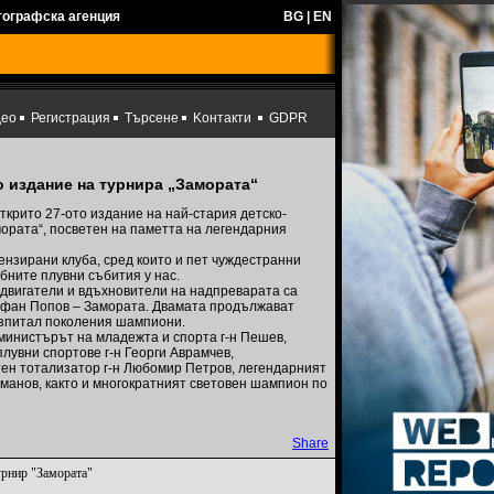
тографска агенция
BG
|
EN
део
Регистрация
Търсене
Kонтакти
GDPR
о издание на турнира „Замората“
крито 27-ото издание на най-стария детско-
ората“, посветен на паметта на легендарния
ензирани клуба, сред които и пет чуждестранни
бните плувни събития у нас.
и двигатели и вдъхновители на надпреварата са
ефан Попов – Замората. Двамата продължават
ъзпитал поколения шампиони.
министърът на младежта и спорта г-н Пешев,
лувни спортове г-н Георги Аврамчев,
ен тотализатор г-н Любомир Петров, легендарният
уманов, както и многократният световен шампион по
Share
урнир "Замората"