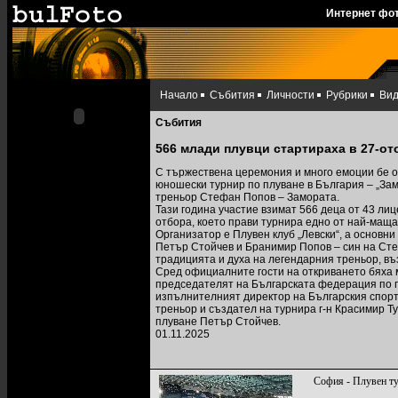
Интернет фо
Начало
Събития
Личности
Рубрики
Ви
Събития
566 млади плувци стартираха в 27-от
С тържествена церемония и много емоции бе от
юношески турнир по плуване в България – „Зам
треньор Стефан Попов – Замората.
Тази година участие взимат 566 деца от 43 лиц
отбора, което прави турнира едно от най-маща
Организатор е Плувен клуб „Левски“, а основн
Петър Стойчев и Бранимир Попов – син на Ст
традицията и духа на легендарния треньор, в
Сред официалните гости на откриването бяха 
председателят на Българската федерация по п
изпълнителният директор на Българския спорт
треньор и създател на турнира г-н Красимир Т
плуване Петър Стойчев.
01.11.2025
София - Плувен т