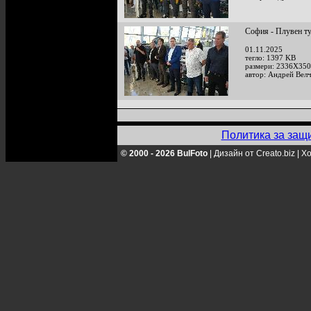
София - Плувен т
01.11.2025
тегло: 1397 KB
размери: 2336X350
автор: Андрей Велч
Политика за защ
© 2000 - 2026 BulFoto
|
Дизайн от Creato.biz
|
Хо