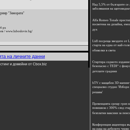
Над 5,5% от българите се 
заболявания на щитовидна
урнир "Замората"
Alfa Romeo Tonale пристиг
посветена на дизайна, емо
4 px
дух
ев / www.luboslovie.bg/
Lidl посреща звездите от L
старта на една от най-гол
обиколки в света
ита на личните данни
Стартира седмото издание
стинг и домейни от Cbox.biz
безопасно с TEDI“ с фокус
детските градини
bTV с мащабен 3D мапинг 
специално студио 'Избори
решава'
Превенцията срещу грип в 
повишила с 300% след ста
безплатни ваксини за пенс
Конференция акцентира в
на рака на дебелото черво