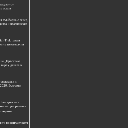
лекуват от
та жлеза
а във Варна с вечер,
цията и италианския
idl-Trek преди
емите колоездачни
 на „Пресичам
 върху децата в
спектакъл и
 2026. България
България се е
рта на програмата с
ионерите
ърху профилактиката