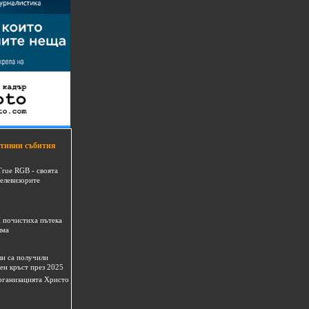
тивни събития
True RGB - своята
телевизорите
 почистиха пътека
шма
и са получили
ен кръст през 2025
 организацията Христо