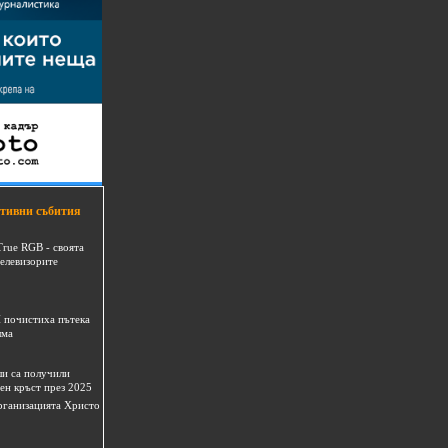
тивни събития
True RGB - своята
телевизорите
 почистиха пътека
шма
и са получили
ен кръст през 2025
 организацията Христо