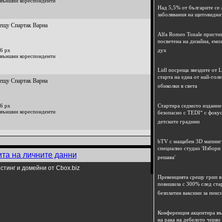
 външни кореспонденти
Над 5,5% от българите се 
заболявания на щитовидна
рещу Спартак Варна
Alfa Romeo Tonale пристиг
посветена на дизайна, емо
6 px
дух
 външни кореспонденти
Lidl посреща звездите от L
старта на една от най-гол
рещу Спартак Варна
обиколки в света
6 px
Стартира седмото издание
 външни кореспонденти
безопасно с TEDI“ с фокус
детските градини
bTV с мащабен 3D мапинг 
специално студио 'Избори
ита на личните данни
решава'
стинг и домейни от Cbox.biz
Превенцията срещу грип в 
повишила с 300% след ста
безплатни ваксини за пенс
Конференция акцентира в
на рака на дебелото черво