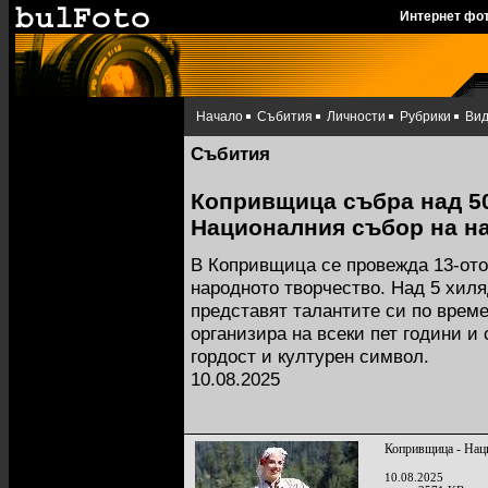
Интернет фо
Начало
Събития
Личности
Рубрики
Ви
Събития
Копривщица събра над 5
Националния събор на н
В Копривщица се провежда 13-ото
народното творчество. Над 5 хил
представят талантите си по врем
организира на всеки пет години и
гордост и културен символ.
10.08.2025
Копривщица - Наци
10.08.2025