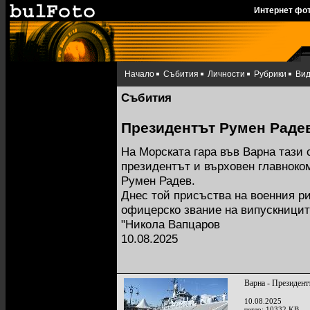
Интернет фо
Начало
Събития
Личности
Рубрики
Ви
Събития
Президентът Румен Радев
На Морската гара във Варна тази 
президентът и върховен главнок
Румен Радев.
Днес той присъства на военния р
офицерско звание на випускници
"Никола Вапцаров
10.08.2025
Варна - Президент
10.08.2025
тегло: 10332 KB