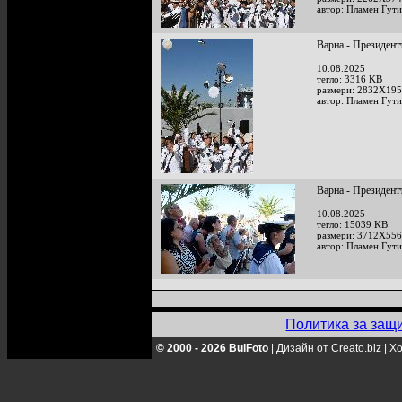
автор: Пламен Гут
Варна - Президент
10.08.2025
тегло: 3316 KB
размери: 2832X195
автор: Пламен Гут
Варна - Президент
10.08.2025
тегло: 15039 KB
размери: 3712X556
автор: Пламен Гут
Политика за защ
© 2000 - 2026 BulFoto
|
Дизайн от Creato.biz
|
Хо