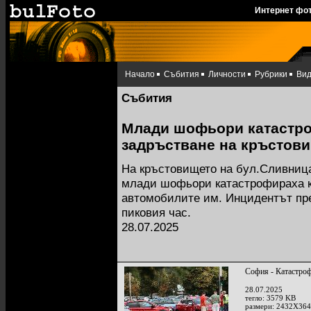
Интернет фо
Начало
Събития
Личности
Рубрики
Ви
Събития
Млади шофьори катастро
задръстване на кръстов
На кръстовището на бул.Сливниц
млади шофьори катастрофираха къ
автомобилите им. Инцидентът пр
пиковия час.
28.07.2025
София - Катастроф
28.07.2025
тегло: 3579 KB
размери: 2432X364