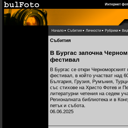
Интернет фо
Начало
Събития
Личности
Рубрики
Ви
Събития
В Бургас започна Черном
фестивал
В Бургас се откри Черноморският
фестивал, в който участват над 6
България, Грузия, Румъния, Турц
със стихове на Христо Фотев и П
литературни четения на седем уч
Регионалната библиотека и в Кон
петък и събота.
06.06.2025