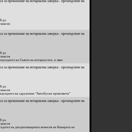
са за премахване на нотариална заверка - прехвърляне на
8 px
танасов
са за премахване на нотариална заверка - прехвърляне на
8 px
танасов
едседател на Съвета на нотариусите, в ляво
са за премахване на нотариална заверка - прехвърляне на
8 px
танасов
редседател на сдружение "Автобусни превозвачи"
са за премахване на нотариална заверка - прехвърляне на
8 px
танасов
седател на дисциплинарната комисия на Камарата на