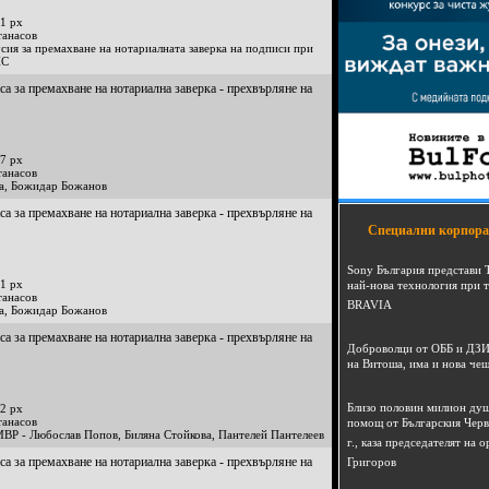
1 px
танасов
усия за премахване на нотариалната заверка на подписи при
ПС
са за премахване на нотариална заверка - прехвърляне на
7 px
танасов
а, Божидар Божанов
са за премахване на нотариална заверка - прехвърляне на
Специални корпора
Sony България представи 
1 px
най-нова технология при 
танасов
BRAVIA
а, Божидар Божанов
са за премахване на нотариална заверка - прехвърляне на
Доброволци от ОББ и ДЗИ
на Витоша, има и нова че
Близо половин милион душ
2 px
танасов
помощ от Българския Черв
МВР - Любослав Попов, Биляна Стойкова, Пантелей Пантелеев
г., каза председателят на
са за премахване на нотариална заверка - прехвърляне на
Григоров