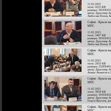
11.02.2025
тегло: 4225 KB
размери: 3016X452
автор: Драгомир А
Любослав Попов, Б
София - Кръгла ма
МПС
11.02.2025
тегло: 3407 KB
размери: 3016X452
автор: Драгомир А
Любослав Попов, 
София - Кръгла ма
МПС
11.02.2025
тегло: 2055 KB
размери: 2528X401
автор: Драгомир А
Атанас Атанасов и 
София - Кръгла ма
МПС
11.02.2025
тегло: 3859 KB
размери: 3016X452
автор: Драгомир А
Георги Кръстев, д
София - Кръгла ма
МПС