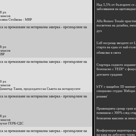
Над 5,5% от българите се 
заболявания на щитовидна
8 px
танасов
иляна Стойкова - МВР
Alfa Romeo Tonale пристиг
посветена на дизайна, емо
са за премахване на нотариална заверка - прехвърляне на
дух
Lidl посреща звездите от L
8 px
старта на една от най-гол
танасов
обиколки в света
МВР
са за премахване на нотариална заверка - прехвърляне на
Стартира седмото издание
безопасно с TEDI“ с фокус
детските градини
0 px
танасов
bTV с мащабен 3D мапинг 
Димитър Танев, председател на Съвета на нотариусите
специално студио 'Избори
са за премахване на нотариална заверка - прехвърляне на
решава'
Превенцията срещу грип в 
повишила с 300% след ста
8 px
безплатни ваксини за пенс
танасов
епутат ГЕРБ-СДС
Конференция акцентира в
са за премахване на нотариална заверка - прехвърляне на
на рака на дебелото черво