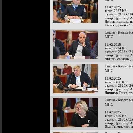
11.02.2025
тегло: 2067 KB
размери: 2869X418
автор: Драгомир А
Деница Иванова, на
Главна дирекция "
София - Кръгла ма
МПС
11.02.2025
тегло: 2224 KB
размери: 2796X424
автор: Драгомир А
Атанас Атанасов, Д
София - Кръгла ма
МПС
11.02.2025
тегло: 2496 KB
размери: 2826X428
автор: Драгомир А
Димитър Танев, пре
София - Кръгла ма
МПС
11.02.2025
тегло: 2309 KB
размери: 2880X435
автор: Драгомир А
Валя Гигова, член 