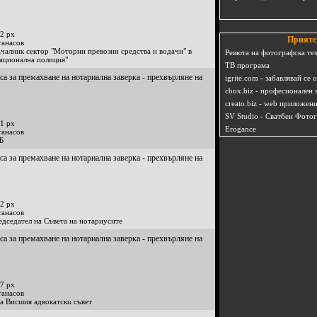
2 px
Прияте
танасов
чалник сектор "Моторни превозни средства и водачи" в
Ревюта на фотографска те
Национална полиция"
ТВ програма
са за премахване на нотариална заверка - прехвърляне на
igrite.com - забавлявай се 
cbox.biz - професионален 
creato.biz - web приложен
SV Studio - Сватбен Фото
1 px
Erogance
танасов
Б
са за премахване на нотариална заверка - прехвърляне на
2 px
танасов
дседател на Съвета на нотариусите
са за премахване на нотариална заверка - прехвърляне на
7 px
танасов
на Висшия адвокатски съвет