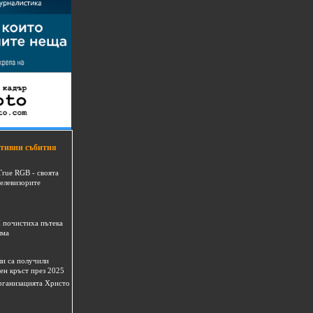
тивни събития
True RGB - своята
телевизорите
 почистиха пътека
шма
и са получили
ен кръст през 2025
 организацията Христо