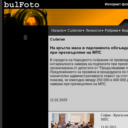
Интернет фо
Начало
Събития
Личности
Рубрики
Ви
Събития
На кръгла маса в парламента обсъжда
при прехвърляне на МПС
В сградата на Народното събрание се провежд
нотариалната заверка на подписите при прехв
организирана от депутати от "Продължаваме п
Предложението за промяна в процедурата по 
значително административната тежест за стот
показва, че ежегодно между 250 000 и 400 00
заверка при прехвърляне на МПС.
11.02.2025
София - Кръгла ма
МПС
11.02.2025