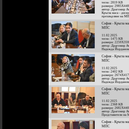
тегло: 2819 KB
размери: 2985X448
автор: Драгомир А
Кръгла маса - диск
прехвърляне на М
София - Кръгла ма
МПС
11.02.2025
тегло: 1475 KB
размери: 2259X359
автор: Драгомир А
Надежда Йорданов
София - Кръгла ма
МПС
11.02.2025
тегло: 2402 KB
размери: 2674X417
автор: Драгомир А
Надежда Йорданов
София - Кръгла ма
МПС
11.02.2025
тегло: 2368 KB
размери: 2682X440
автор: Драгомир А
Представители на 
София - Кръгла ма
МПС