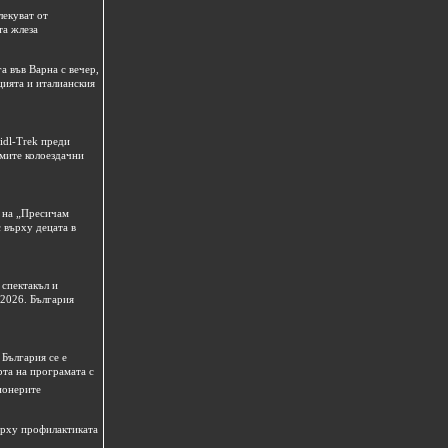
лекуват от
та жлеза
а във Варна с вечер,
цията и италианския
idl-Trek преди
емите колоездачни
 на „Пресичам
 върху децата в
спектакъл и
 2026. България
България се е
рта на програмата с
ионерите
ърху профилактиката