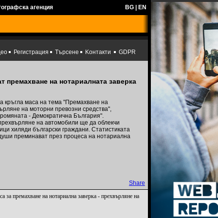
тографска агенция
BG
|
EN
део
Регистрация
Търсене
Kонтакти
GDPR
т премахване на нотариалната заверка
а кръгла маса на тема "Премахване на
ърляне на моторни превозни средства",
ромяната - Демократична България".
прехвърляне на автомобили ще да облекчи
ици хиляди български граждани. Статистиката
0 души преминават през процеса на нотариална
Share
са за премахване на нотариална заверка - прехвърляне на