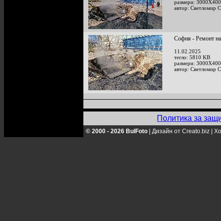
размери: 3000X400
автор: Светломир 
София - Ремонт на
11.02.2025
тегло: 5810 KB
размери: 3000X400
автор: Светломир 
Политика за защ
© 2000 - 2026 BulFoto
|
Дизайн от Creato.biz
|
Хо