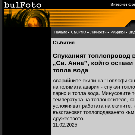
Интернет фо
Начало
Събития
Личности
Рубрики
Ви
Събития
Спуканият топлопровод 
„Св. Анна”, който остави
топла вода
Аварийните екипи на "Топлофикац
на голямата авария - спукан топло
парно и топла вода. Минусовите 
температура на топлоносителя, ка
усложняват работата на екипите, н
възстановят топлоподаването към
дружеството.
11.02.2025