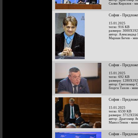
Силви Кирилов - м
София - Предложен
15.01.2025
тегло: 916 KB
размери: 3000X192
автор: Александър
Мариан Бачев - ми
София - Предложен
15.01.2025
тегло: 692 KB
размери: 1280X192
автор: Светломир 
Георги Тахов - мин
София - Предложен
15.01.2025
тегло: 6530 KB
размери: 3712X556
автор: Драгомир А
Манол Генов - мини
София - Предложен