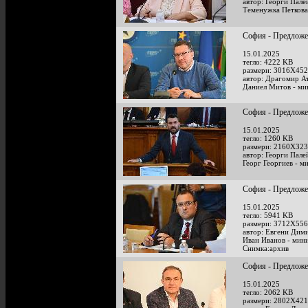
автор: Георги Пале
Теменужка Петкова
София - Предложен
15.01.2025
тегло: 4222 KB
размери: 3016X452
автор: Драгомир А
Даниел Митов - ми
София - Предложен
15.01.2025
тегло: 1260 KB
размери: 2160X323
автор: Георги Пале
Георг Георгиев - 
София - Предложен
15.01.2025
тегло: 5941 KB
размери: 3712X556
автор: Евгени Дим
Иван Иванов - мини
Снимка:архив
София - Предложен
15.01.2025
тегло: 2062 KB
размери: 2802X421