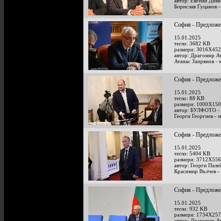
автор: Евгени Дим
Борислав Гуцанов -
София - Предложен
15.01.2025
тегло: 3682 KB
размери: 3016X452
автор: Драгомир А
Атанас Запрянов - 
София - Предложен
15.01.2025
тегло: 88 KB
размери: 1000X150
автор: БУЛФОТО -
Георги Георгиев - 
София - Предложен
15.01.2025
тегло: 5404 KB
размери: 3712X556
автор: Георги Пале
Красимир Вълчев - 
София - Предложен
15.01.2025
тегло: 932 KB
размери: 1734X257
автор: Драгомир А