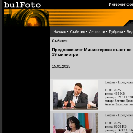
Интернет фо
Начало
Събития
Личности
Рубрики
Ви
Събития
Предложеният Министерски съвет се 
19 министри
15.01.2025
София - Предложен
15.01.2025
тегло: 488 KB
размери: 2131X320
автор: Евгени Дим
Атанас Зафиров, з
София - Предложен
15.01.2025
тегло: 6608 KB
размери: 3712X556