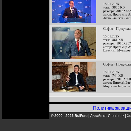
15.01.2025
тегло: 3805 KB
размери: 3016X452
автор: Драгомир А
Жечо Станков - мин
София - Предложен
15.01.2025
тегло: 861 KB
размери: 1905X257
автор: Драгомир А
Валентин Мундров 
София - Предложен
15.01.2025
тегло: 744 KB
размери: 2000X300
автор: Николай Ва
Мирослав Боршош -
Политика за защ
© 2000 - 2026 BulFoto
|
Дизайн от Creato.biz
|
Хо