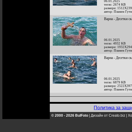
06.01.2025
тегло: 2674 KB
размери: 1512X239
автор: Пламен Гут
Варна - Десетки ск
06.01.2025
тегло: 4932 KB
размери: 1932X294
автор: Пламен Гут
Варна - Десетки ск
06.01.2025
тегло: 6879 KB
размери: 2522X397
автор: Пламен Гут
Политика за защ
© 2000 - 2026 BulFoto
|
Дизайн от Creato.biz
|
Хо