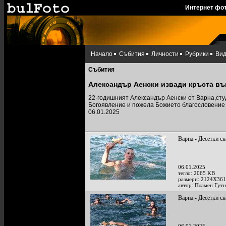
Интернет фо
Начало
Събития
Личности
Рубрики
Ви
Събития
Александър Аенски извади кръста въ
22-годишният Александър Аенски от Варна,сту
Богоявление и пожела Божието благословение 
06.01.2025
Варна - Десетки ск
06.01.2025
тегло: 2065 KB
размери: 2124X361
автор: Пламен Гут
Варна - Десетки ск