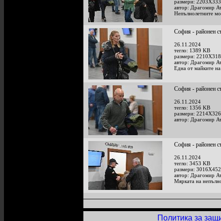
размери: 2203X333
автор: Драгомир А
Непълнолетните мом
София - районен с
26.11.2024
тегло: 1389 KB
размери: 2210X318
автор: Драгомир А
Една от майките н
София - районен с
26.11.2024
тегло: 1356 KB
размери: 2214X326
автор: Драгомир А
София - районен с
26.11.2024
тегло: 3453 KB
размери: 3016X452
автор: Драгомир А
Мярката на непълно
Политика за защ