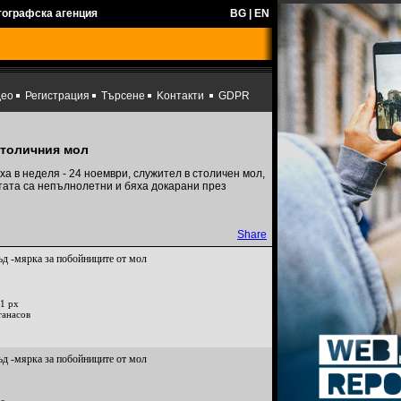
тографска агенция
BG
|
EN
део
Регистрация
Търсене
Kонтакти
GDPR
столичния мол
 в неделя - 24 ноември, служител в столичен мол,
ата са непълнолетни и бяха докарани през
Share
ъд -мярка за побойниците от мол
1 px
танасов
ъд -мярка за побойниците от мол