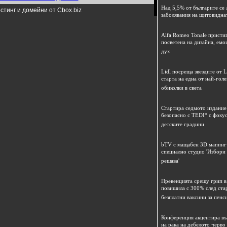
Над 5,5% от българите се 
стинг и домейни от Cbox.biz
заболявания на щитовидна
Alfa Romeo Tonale пристиг
посветена на дизайна, емо
дух
Lidl посреща звездите от L
старта на една от най-гол
обиколки в света
Стартира седмото издание
безопасно с TEDI“ с фокус
детските градини
bTV с мащабен 3D мапинг 
специално студио 'Избори
решава'
Превенцията срещу грип в 
повишила с 300% след ста
безплатни ваксини за пенс
Конференция акцентира в
на рака на дебелото черво