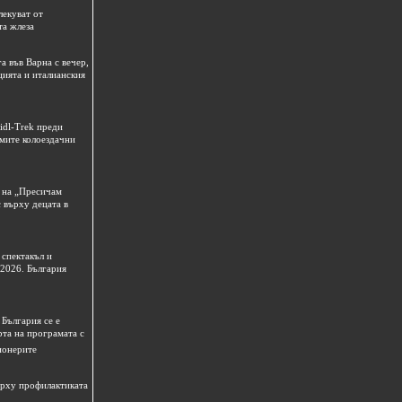
лекуват от
та жлеза
а във Варна с вечер,
цията и италианския
idl-Trek преди
емите колоездачни
 на „Пресичам
 върху децата в
спектакъл и
 2026. България
България се е
рта на програмата с
ионерите
ърху профилактиката