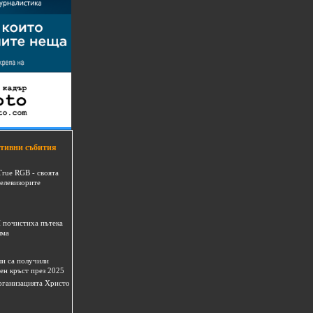
тивни събития
True RGB - своята
телевизорите
 почистиха пътека
шма
и са получили
ен кръст през 2025
 организацията Христо