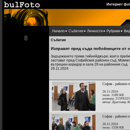
Интернет фо
Начало
Събития
Личности
Рубрики
Ви
Събития
Изправят пред съда побойниците от 
Задържаните трима тийнейджъри, които пребиха
застават пред Софийския районен съд. Момчет
вътрешен коридор в зала 29 на районния съд.
26.11.2024
София - районен с
26.11.2024
тегло: 1189 KB
размери: 2159X323
автор: Драгомир А
София - районен с
26.11.2024
тегло: 1339 KB