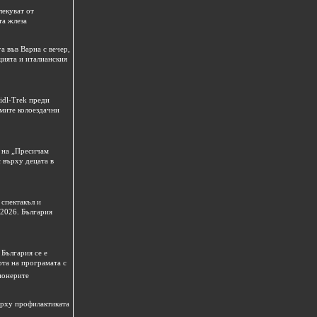
лекуват от
та жлеза
а във Варна с вечер,
цията и италианския
idl-Trek преди
емите колоездачни
 на „Пресичам
 върху децата в
спектакъл и
 2026. България
България се е
рта на програмата с
ионерите
ърху профилактиката