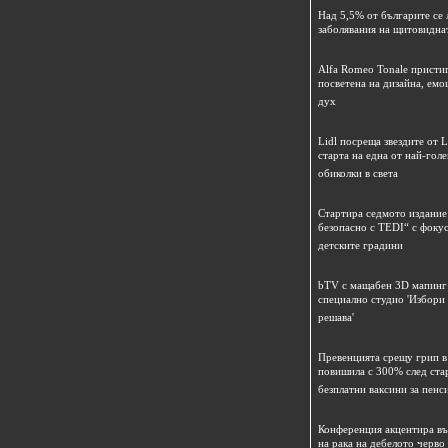
Над 5,5% от българите се 
заболявания на щитовидна
Alfa Romeo Tonale пристиг
посветена на дизайна, емо
дух
Lidl посреща звездите от L
старта на една от най-гол
обиколки в света
Стартира седмото издание
безопасно с TEDI“ с фокус
детските градини
bTV с мащабен 3D мапинг 
специално студио 'Избори
решава'
Превенцията срещу грип в 
повишила с 300% след ста
безплатни ваксини за пенс
Конференция акцентира в
на рака на дебелото черво