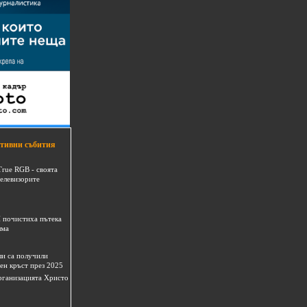
тивни събития
True RGB - своята
телевизорите
 почистиха пътека
шма
и са получили
ен кръст през 2025
 организацията Христо