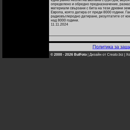
една ранно неолитна вкопана структура, веро
определено и обредно предназначение, разказ
материали свързани с бита на тези древни зем
Европа, която датира от преди 8000 години. Га
радиовъглеродно датиране, резултатите от кое
над 8000 години.
11.11.2024
Политика за защ
© 2000 - 2026 BulFoto
|
Дизайн от Creato.biz
|
Хо