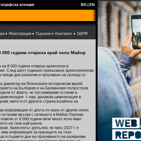
тографска агенция
BG
|
EN
део
Регистрация
Търсене
Kонтакти
GDPR
8 000 години откриха край село Майор
на 8 000 години откриха археолози в
во. След шест годишно прекъсване археологически
а преди дни разкопки и проучване на селище от
 и директор на Регионален исторически музей
орията на България и на Балканския полуостров.
еделя от факта, че тук намираме останки и
ивилизация. т. нар. дунавска цивилизация в
ав, както и от другата страна в района на
ма информация от доста по-рано от другия обект,
и се прави връзка с селището в Майор Узуново.
повече от 8 000 години вече много ясно имат
нето на тази най-ранна
ски. Археологът допълни, че през 2027 г. е
о има информация за границите на този
ще в първите дни на проучването ни разкрихме