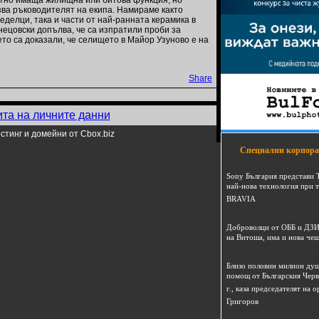
ятно имаща жилищна или битова функция, но
ва ръководителят на екипа. Намираме както
еделци, така и части от най-ранната керамика в
нецовски допълва, че са изпратили проби за
то са доказали, че селището в Майор Узуново е на
Share
ита на личните данни
стинг и домейни от Cbox.biz
Специални корпора
Sony България представи 
най-нова технология при 
BRAVIA
Доброволци от ОББ и ДЗИ
на Витоша, има и нова че
Близо половин милион душ
помощ от Българския Черв
г., каза председателят на
Григоров