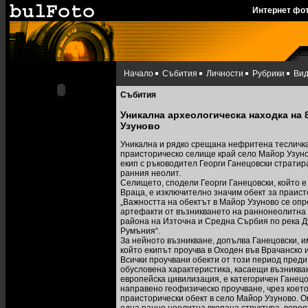
Интернет фо
Начало
Събития
Личности
Рубрики
Ви
Събития
Уникална археологическа находка на 
Узуново
Уникална и рядко срещана нефритена тесличка 
праисторическо селище край село Майор Узуно
екип с ръководител Георги Ганецовски стратир
ранния неолит.
Селището, сподели Георги Ганецовски, който е
Враца, е изключително значим обект за праист
„Важността на обектът в Майор Узуново се опр
артефакти от възникването на раннонеолитна ц
района на Източна и Средна Сърбия по река Дун
Румъния“.
За нейното възникване, допълва Ганецовски, и
който екипът проучва в Оходен във Врачанско 
Всички проучвани обекти от този период преди 
обусловена характеристика, касаещи възниква
европейска цивилизация, е категоричен Ганецов
направено геофизическо проучване, чрез коет
праисторически обект в село Майор Узуново. О