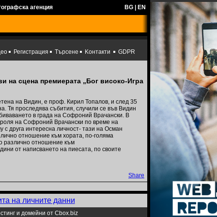
тографска агенция
BG
|
EN
део
Регистрация
Търсене
Kонтакти
GDPR
и на сцена премиерата „Бог високо-Игра
етена на Видин, е проф. Кирил Топалов, и след 35
а. Тя проследява събития, случили се във Видин
биваването в града на Софроний Врачански. В
а роля на Софроний Врачански по време на
у с друга интересна личност- тази на Осман
злично отношение към хората, по-голяма
го различно отношение към
дини от написването на пиесата, по своите
Share
ита на личните данни
стинг и домейни от Cbox.biz