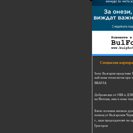
Специални корпора
Sony България представи 
най-нова технология при 
BRAVIA
Доброволци от ОББ и ДЗИ
на Витоша, има и нова че
Близо половин милион душ
помощ от Българския Черв
г., каза председателят на
Григоров