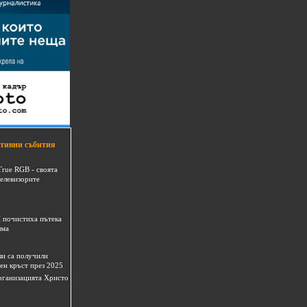
тивни събития
True RGB - своята
телевизорите
 почистиха пътека
шма
и са получили
ен кръст през 2025
 организацията Христо