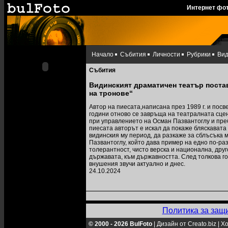
Интернет фо
Начало
Събития
Личности
Рубрики
Ви
Събития
Видинският драматичен театър постав
на тронове“
Автор на пиесата,написана през 1989 г. и посв
години отново се завръща на театралната сцен
при управлението на Осман Пазвантоглу и пре
пиесата авторът е искал да покаже бляскават
видинския му период, да разкаже за сблъсъка м
Пазвантоглу, който дава пример на едно по-ра
толерантност, чисто верска и национална, дру
държавата, към държавността. След толкова го
внушения звучи актуално и днес.
24.10.2024
Политика за защ
© 2000 - 2026 BulFoto
|
Дизайн от Creato.biz
|
Хо