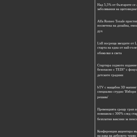
Над 5,5% от българите се 
заболявания на щитовидна
Alfa Romeo Tonale пристиг
посветена на дизайна, емо
дух
Lidl посреща звездите от L
старта на една от най-гол
обиколки в света
Стартира седмото издание
безопасно с TEDI“ с фокус
детските градини
bTV с мащабен 3D мапинг 
специално студио 'Избори
решава'
Превенцията срещу грип в 
повишила с 300% след ста
безплатни ваксини за пенс
Конференция акцентира в
на рака на дебелото черво