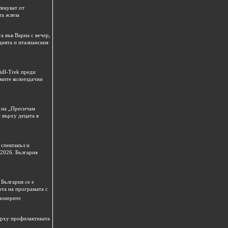
лекуват от
та жлеза
а във Варна с вечер,
цията и италианския
idl-Trek преди
емите колоездачни
 на „Пресичам
 върху децата в
спектакъл и
 2026. България
България се е
рта на програмата с
ионерите
ърху профилактиката