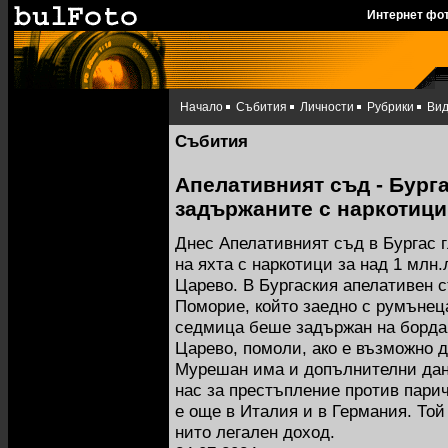
Интернет фо
Начало
Събития
Личности
Рубрики
Ви
Събития
Апелативният съд - Бурга
задържаните с наркотици
Днес Апелативният съд в Бургас 
на яхта с наркотици за над 1 млн.
Царево. В Бургаския апелативен 
Поморие, който заедно с румъне
седмица беше задържан на борда 
Царево, помоли, ако е възможно д
Мурешан има и допълнителни данн
нас за престъпление против пари
е още в Италия и в Германия. Той
нито легален доход.