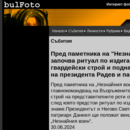
Интернет фо
Начало
Събития
Личности
Рубрики
Ви
Събития
Пред паметника на "Незн
започва ритуал по издиг
гвардейски строй и подна
на президента Радев и п
Пред паметника на „Незнайния во
главнокомандващ на Въоръжените
строй на представителните роти о
след което предстои ритуал по из
знаме.Президентът и Негово Све
патриарх Даниил ще положат венци
„Незнайния воин“.
30.06.2024