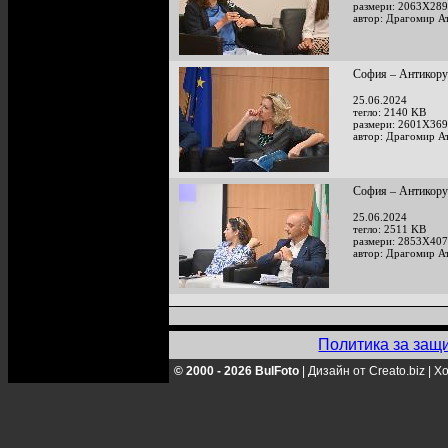
размери: 2063X289
автор: Драгомир А
София – Антикору
25.06.2024
тегло: 2140 KB
размери: 2601X369
автор: Драгомир А
София – Антикору
25.06.2024
тегло: 2511 KB
размери: 2853X407
автор: Драгомир А
Политика за защ
© 2000 - 2026 BulFoto
|
Дизайн от Creato.biz
|
Хо