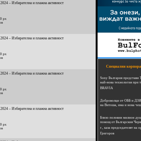
2024 – Избирателна и плажна активност
0 px
ов
2024 – Избирателна и плажна активност
0 px
ов
Специални корпора
2024 – Избирателна и плажна активност
Sony България представи 
най-нова технология при 
BRAVIA
0 px
ов
Доброволци от ОББ и ДЗИ
на Витоша, има и нова че
2024 – Избирателна и плажна активност
Близо половин милион душ
помощ от Българския Черв
0 px
г., каза председателят на
ов
Григоров