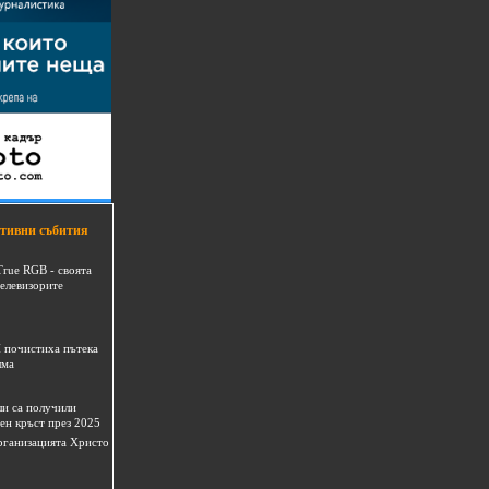
тивни събития
True RGB - своята
телевизорите
 почистиха пътека
шма
и са получили
ен кръст през 2025
 организацията Христо