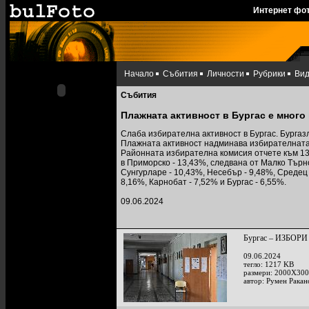
Интернет фо
Начало
Събития
Личности
Рубрики
Ви
Събития
Плажната активност в Бургас е много
Слаба избирателна активност в Бургас. Бурга
Плажната активност надминава избирателната 
Районната избирателна комисия отчете към 13:0
в Приморско - 13,43%, следвана от Малко Търно
Сунгурларе - 10,43%, Несебър - 9,48%, Средец 
8,16%, Карнобат - 7,52% и Бургас - 6,55%.
09.06.2024
Бургас – ИЗБОРИ 
09.06.2024
тегло: 1217 KB
размери: 2000X300
автор: Румен Ракан