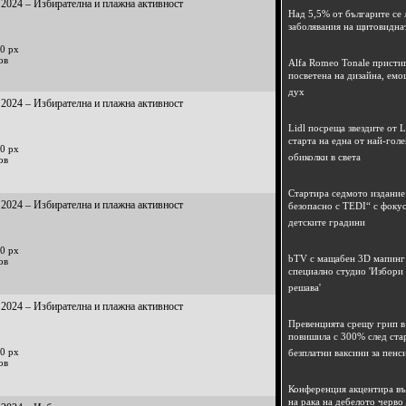
2024 – Избирателна и плажна активност
Над 5,5% от българите се 
заболявания на щитовидна
0 px
ов
Alfa Romeo Tonale пристиг
посветена на дизайна, емо
дух
2024 – Избирателна и плажна активност
Lidl посреща звездите от L
старта на една от най-гол
0 px
обиколки в света
ов
Стартира седмото издание
2024 – Избирателна и плажна активност
безопасно с TEDI“ с фокус
детските градини
0 px
bTV с мащабен 3D мапинг 
ов
специално студио 'Избори
решава'
2024 – Избирателна и плажна активност
Превенцията срещу грип в 
повишила с 300% след ста
0 px
безплатни ваксини за пенс
ов
Конференция акцентира в
на рака на дебелото черво