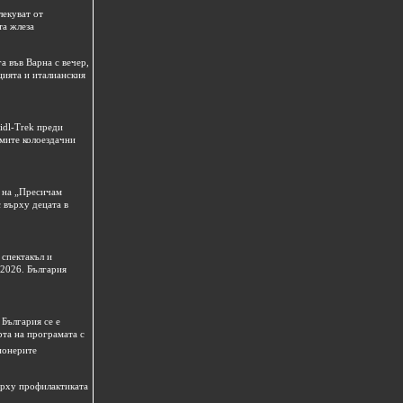
лекуват от
та жлеза
а във Варна с вечер,
цията и италианския
idl-Trek преди
емите колоездачни
 на „Пресичам
 върху децата в
спектакъл и
 2026. България
България се е
рта на програмата с
ионерите
ърху профилактиката