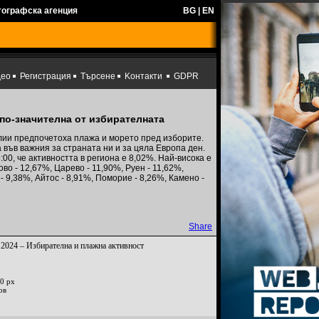
тографска агенция
BG
|
EN
део
Регистрация
Търсене
Kонтакти
GDPR
 по-значителна от избирателната
злии предпочетоха плажа и морето пред изборите.
във важния за страната ни и за цяла Европа ден.
0, че активността в региона е 8,02%. Най-висока е
во - 12,67%, Царево - 11,90%, Руен - 11,62%,
- 9,38%, Айтос - 8,91%, Поморие - 8,26%, Камено -
Share
2024 – Избирателна и плажна активност
0 px
ов