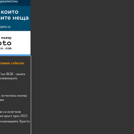
тивни събития
True RGB - своята
телевизорите
 почистиха пътека
шма
и са получили
ен кръст през 2025
 организацията Христо