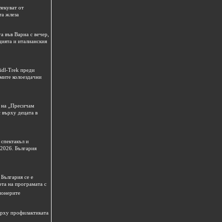
лекуват от
та жлеза
а във Варна с вечер,
цията и италианския
idl-Trek преди
емите колоездачни
 на „Пресичам
 върху децата в
спектакъл и
 2026. България
България се е
рта на програмата с
ионерите
ърху профилактиката