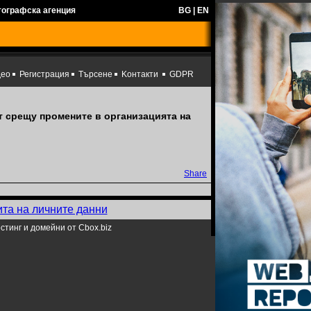
тографска агенция
BG
|
EN
део
Регистрация
Търсене
Kонтакти
GDPR
т срещу промените в организацията на
Share
ита на личните данни
стинг и домейни от Cbox.biz