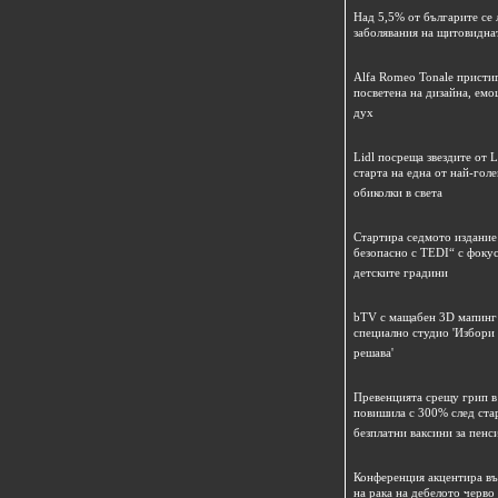
Над 5,5% от българите се 
заболявания на щитовидна
Alfa Romeo Tonale пристиг
посветена на дизайна, емо
дух
Lidl посреща звездите от L
старта на една от най-гол
обиколки в света
Стартира седмото издание
безопасно с TEDI“ с фокус
детските градини
bTV с мащабен 3D мапинг 
специално студио 'Избори
решава'
Превенцията срещу грип в 
повишила с 300% след ста
безплатни ваксини за пенс
Конференция акцентира в
на рака на дебелото черво