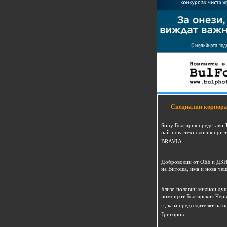
Специални корпора
Sony България представи 
най-нова технология при 
BRAVIA
Доброволци от ОББ и ДЗИ
на Витоша, има и нова че
Близо половин милион душ
помощ от Българския Черв
г., каза председателят на
Григоров