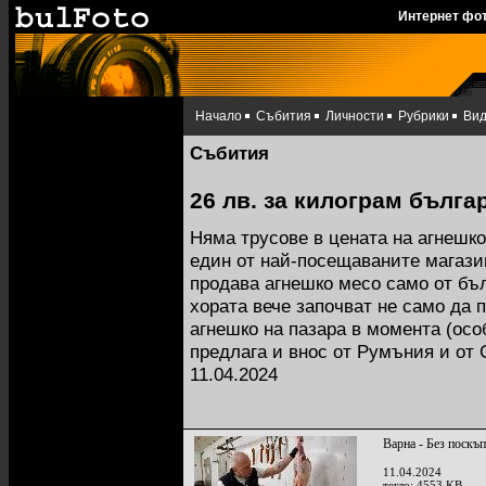
Интернет фо
Начало
Събития
Личности
Рубрики
Ви
Събития
26 лв. за килограм бълг
Няма трусове в цената на агнешк
един от най-посещаваните магази
продава агнешко месо само от бъ
хората вече започват не само да п
агнешко на пазара в момента (осо
предлага и внос от Румъния и от
11.04.2024
Варна - Без поскъ
11.04.2024
тегло: 4553 KB