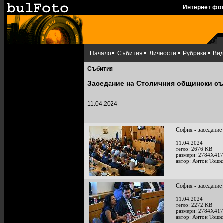
Интернет фо
Начало
Събития
Личности
Рубрики
Ви
Събития
Заседание на Столичния общински съ
11.04.2024
София - заседание
11.04.2024
тегло: 2676 KB
размери: 2784X417
автор: Антон Тошк
София - заседание
11.04.2024
тегло: 2272 KB
размери: 2784X417
автор: Антон Тошк