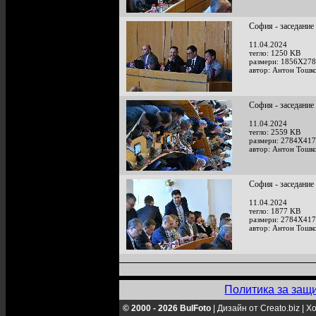
София - заседание
11.04.2024
тегло: 1250 KB
размери: 1856X278
автор: Антон Тошк
София - заседание
11.04.2024
тегло: 2559 KB
размери: 2784X417
автор: Антон Тошк
София - заседание
11.04.2024
тегло: 1877 KB
размери: 2784X417
автор: Антон Тошк
Политика за защ
© 2000 - 2026 BulFoto
|
Дизайн от Creato.biz
|
Хо