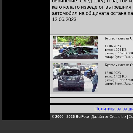
обвинение. След след това, той и
като кола го изведе от вътрешния
автомобил на общината остана па
12.06.2023
Бургас - кмет на 
12.06.2023
тегло: 1094 KB
размери: 1575X300
автор: Румен Ракан
Бургас - кмет на 
12.06.2023
тегло: 1432 KB
размери: 1965X300
автор: Румен Ракан
Политика за защ
© 2000 - 2026 BulFoto
|
Дизайн от Creato.biz
|
Хо