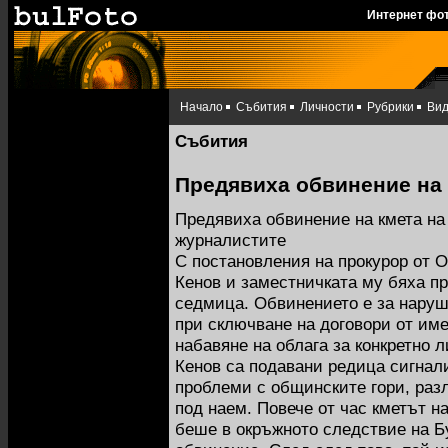
Интернет фо
Начало
Събития
Личности
Рубрики
Ви
Събития
Предявиха обвинение на 
Предявиха обвинение на кмета на 
журналистите
С постановления на прокурор от О
Кенов и заместничката му бяха п
седмица. Обвинението е за нару
при сключване на договори от им
набавяне на облага за конкретно л
Кенов са подавани редица сигнали 
проблеми с общинските гори, раз
под наем. Повече от час кметът н
беше в окръжното следствие на Б