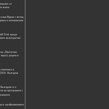
лекуват от
та жлеза
а във Варна с вечер,
цията и италианския
idl-Trek преди
емите колоездачни
 на „Пресичам
 върху децата в
спектакъл и
 2026. България
България се е
рта на програмата с
ионерите
ърху профилактиката