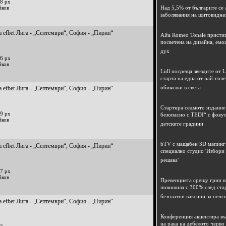
8 px
йков
Над 5,5% от българите се 
заболявания на щитовидна
 efbet Лига - „Септември“, София - „Пирин“
Alfa Romeo Tonale пристиг
посветена на дизайна, емо
дух
6 px
йков
Lidl посреща звездите от L
старта на една от най-гол
обиколки в света
 efbet Лига - „Септември“, София - „Пирин“
Стартира седмото издание
9 px
безопасно с TEDI“ с фокус
йков
детските градини
bTV с мащабен 3D мапинг 
 efbet Лига - „Септември“, София - „Пирин“
специално студио 'Избори
решава'
7 px
йков
Превенцията срещу грип в 
повишила с 300% след ста
безплатни ваксини за пенс
 efbet Лига - „Септември“, София - „Пирин“
Конференция акцентира в
на рака на дебелото черво