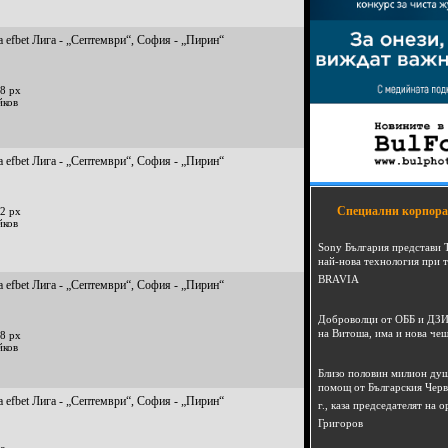
 efbet Лига - „Септември“, София - „Пирин“
8 px
йков
 efbet Лига - „Септември“, София - „Пирин“
Специални корпора
2 px
йков
Sony България представи 
най-нова технология при 
BRAVIA
 efbet Лига - „Септември“, София - „Пирин“
Доброволци от ОББ и ДЗИ
на Витоша, има и нова че
8 px
йков
Близо половин милион душ
помощ от Българския Черв
 efbet Лига - „Септември“, София - „Пирин“
г., каза председателят на
Григоров