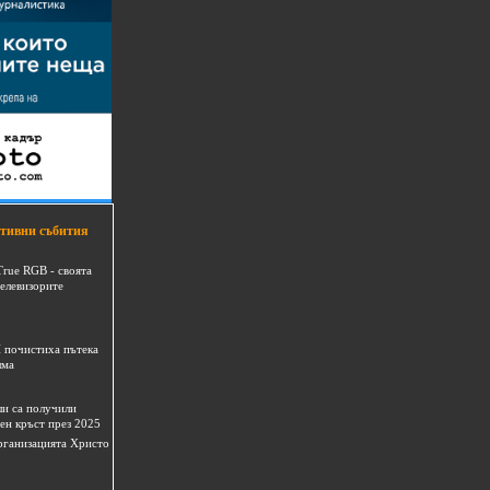
тивни събития
True RGB - своята
телевизорите
 почистиха пътека
шма
и са получили
ен кръст през 2025
 организацията Христо