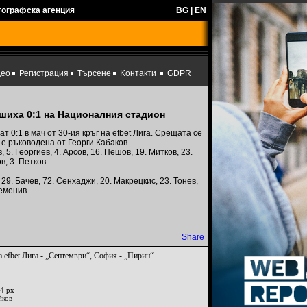
тографска агенция
BG
|
EN
део
Регистрация
Търсене
Kонтакти
GDPR
шиха 0:1 на Националния стадион
т 0:1 в мач от 30-ия кръг на efbet Лига. Срещата се
 е ръководена от Георги Кабаков.
5. Георгиев, 4. Арсов, 16. Пешов, 19. Митков, 23.
в, 3. Петков.
 29. Бачев, 72. Сенхаджи, 20. Макрецкис, 23. Тонев,
Семенив.
Share
 efbet Лига - „Септември“, София - „Пирин“
4 px
йков