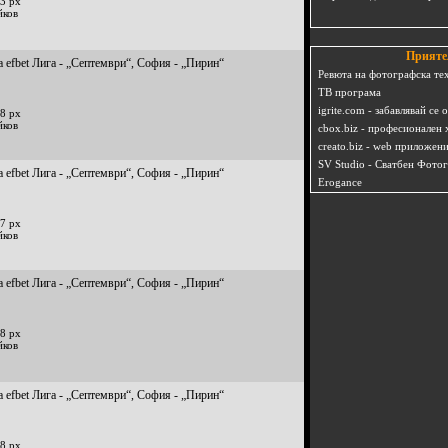
3 px
йков
Прияте
 efbet Лига - „Септември“, София - „Пирин“
Ревюта на фотографска те
ТВ програма
igrite.com - забавлявай се 
8 px
йков
cbox.biz - професионален 
creato.biz - web приложен
SV Studio - Сватбен Фото
 efbet Лига - „Септември“, София - „Пирин“
Erogance
7 px
йков
 efbet Лига - „Септември“, София - „Пирин“
8 px
йков
 efbet Лига - „Септември“, София - „Пирин“
8 px