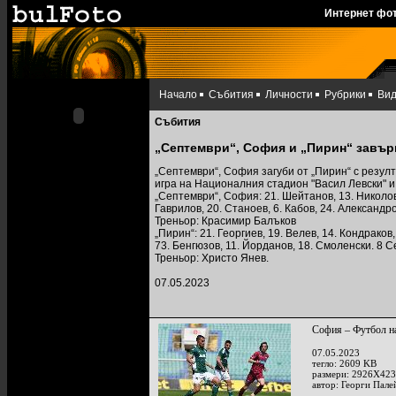
Интернет фо
Начало
Събития
Личности
Рубрики
Ви
Събития
„Септември“, София и „Пирин“ завър
„Септември“, София загуби от „Пирин“ с резулта
игра на Националния стадион "Васил Левски" и
„Септември“, София: 21. Шейтанов, 13. Николов, 
Гаврилов, 20. Станоев, 6. Кабов, 24. Александро
Треньор: Красимир Балъков
„Пирин“: 21. Георгиев, 19. Велев, 14. Кондраков,
73. Бенгюзов, 11. Йорданов, 18. Смоленски. 8 
Треньор: Христо Янев.
07.05.2023
София – Футбол на
07.05.2023
тегло: 2609 KB
размери: 2926X423
автор: Георги Пале