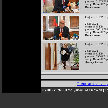
размери: 2137X306
автор: Николай Ва
Иван Иванов
София - КЕВР - Це
28.10.2022
тегло: 1645 KB
размери: 2001X300
автор: Николай Ва
Иван Иванов
София - КЕВР - Це
28.10.2022
тегло: 1680 KB
размери: 2386X311
автор: Николай Ва
Деница Златева
Политика за защ
© 2000 - 2026 BulFoto
|
Дизайн от Creato.biz
|
Хо