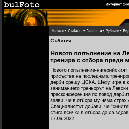
Интернет фо
Начало
Събития
Личности
Рубрики
Ви
Събития
Новото попълнение на Л
тренира с отбора преди 
Новото попълнение-нигерийският
присъства на последната трениро
дерби срещу ЦСКА. Шеху игра в 
заниманието треньорът на Левски
пресконференция по повод дербит
заяви, че в отбора му няма страх о
Специалистът добави, че "сините"
стига всички в отбора да са здрав
17.09.2022