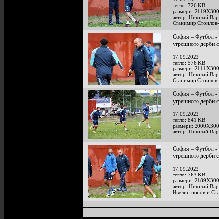
тегло: 726 KB
размери: 2119X300
автор: Николай Ва
Станимир Стоилов
София – Футбол - 
утрешното дерби
17.09.2022
тегло: 576 KB
размери: 2111X300
автор: Николай Ва
Станимир Стоилов
София – Футбол - 
утрешното дерби
17.09.2022
тегло: 841 KB
размери: 2000X300
автор: Николай Ва
София – Футбол - 
утрешното дерби
17.09.2022
тегло: 763 KB
размери: 2189X300
автор: Николай Ва
Ивелин попов и Ст