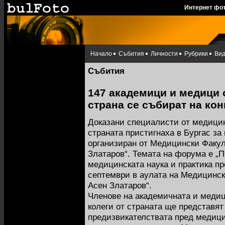
Интернет фо
Начало
Събития
Личности
Рубрики
Ви
Събития
147 академици и медици 
страна се събират на кон
Доказани специалисти от медицин
страната пристигнаха в Бургас за
организиран от Медицински Факул
Златаров“. Темата на форума е „
медицинската наука и практика пре
септември в аулата на Медицинск
Асен Златаров“.
Членове на академичната и медиц
колеги от страната ще представят
предизвикателствата пред медици