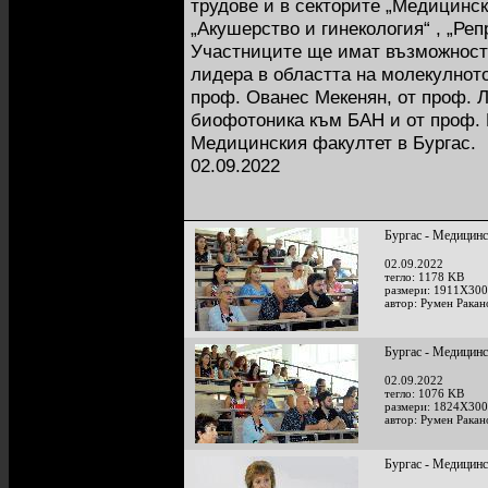
трудове и в секторите „Медицинс
„Акушерство и гинекология“ , „Ре
Участниците ще имат възможност 
лидера в областта на молекулнот
проф. Ованес Мекенян, от проф. 
биофотоника към БАН и от проф. 
Медицинския факултет в Бургас.
02.09.2022
Бургас - Медицинс
02.09.2022
тегло: 1178 KB
размери: 1911X300
автор: Румен Ракан
Бургас - Медицинс
02.09.2022
тегло: 1076 KB
размери: 1824X300
автор: Румен Ракан
Бургас - Медицинс