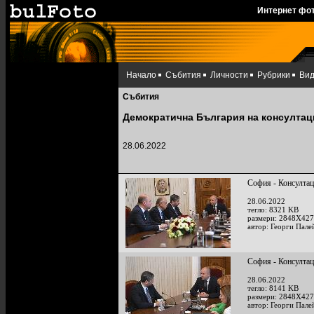
Интернет фо
Начало
Събития
Личности
Рубрики
Ви
Събития
Демократична България на консултац
28.06.2022
София - Консултац
28.06.2022
тегло: 8321 KB
размери: 2848X427
автор: Георги Пале
София - Консултац
28.06.2022
тегло: 8141 KB
размери: 2848X427
автор: Георги Пале