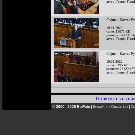
автор: Георги Пале
София - Клетва Р
19.01.2022
тегло: 12871 KB
размери: 3712X556
автор: Георги Пале
София - Клетва Р
19.01.2022
тегло: 8195 KB
размери: 2848X427
автор: Георги Пале
Политика за защ
© 2000 - 2026 BulFoto
|
Дизайн от Creato.biz
|
Хо