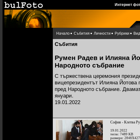
Интернет фо
Начало
Събития
Личности
Рубрики
Ви
Събития
Румен Радев и Илияна Йо
Народното събрание
С тържествена церемония презид
вицепрезидентът Илияна Йотова п
пред Народното събрание. Двамат
януари.
19.01.2022
София - Клетва Р
19.01.2022
тегло: 7489 KB
размери: 2848X427