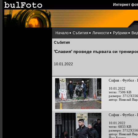
Интернет фо
Начало
Събития
Личности
Рубрики
Ви
Събития
'Славия' проведе първата си трениро
10.01.2022
София - Футбол - 
10.01.2022
тегло: 7506 KB
размери: 3712X556
автор: Николай Ва
София - Футбол - 
10.01.2022
тегло: 6833 KB
размери: 3712X556
автор: Николай Ва
Йон Бакеро