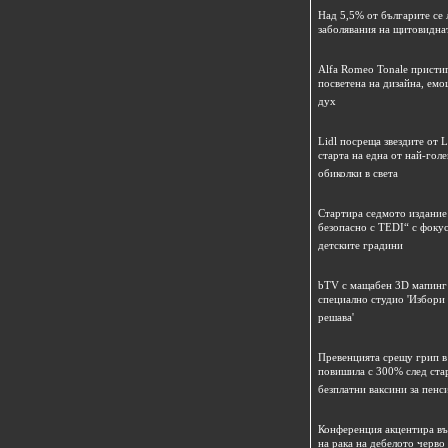
Над 5,5% от българите се 
заболявания на щитовидна
Alfa Romeo Tonale пристиг
посветена на дизайна, емо
дух
Lidl посреща звездите от L
старта на една от най-гол
обиколки в света
Стартира седмото издание
безопасно с TEDI“ с фокус
детските градини
bTV с мащабен 3D мапинг 
специално студио 'Избори
решава'
Превенцията срещу грип в 
повишила с 300% след ста
безплатни ваксини за пенс
Конференция акцентира в
на рака на дебелото черво