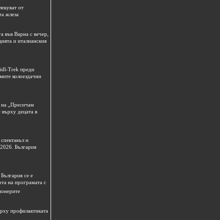
лекуват от
та жлеза
а във Варна с вечер,
цията и италианския
idl-Trek преди
емите колоездачни
 на „Пресичам
 върху децата в
спектакъл и
 2026. България
България се е
рта на програмата с
ионерите
ърху профилактиката