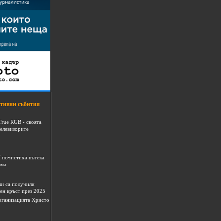
тивни събития
True RGB - своята
телевизорите
 почистиха пътека
шма
и са получили
ен кръст през 2025
 организацията Христо