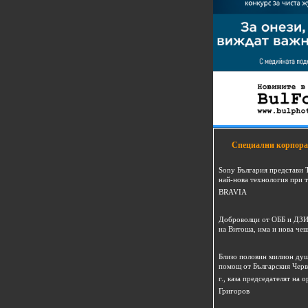
Специални корпора
Sony България представи 
най-нова технология при 
BRAVIA
Доброволци от ОББ и ДЗИ
на Витоша, има и нова че
Близо половин милион душ
помощ от Българския Черв
г., каза председателят на
Григоров