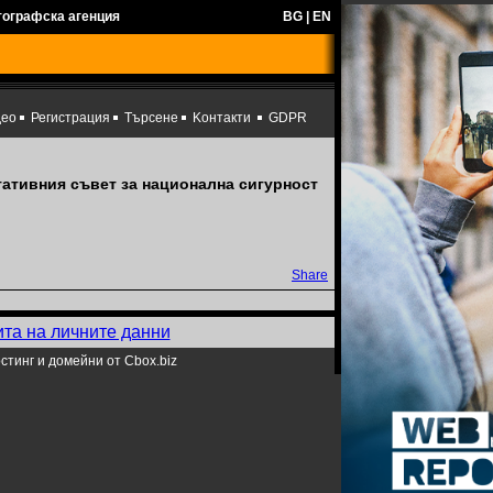
тографска агенция
BG
|
EN
део
Регистрация
Търсене
Kонтакти
GDPR
тативния съвет за национална сигурност
Share
ита на личните данни
стинг и домейни от Cbox.biz