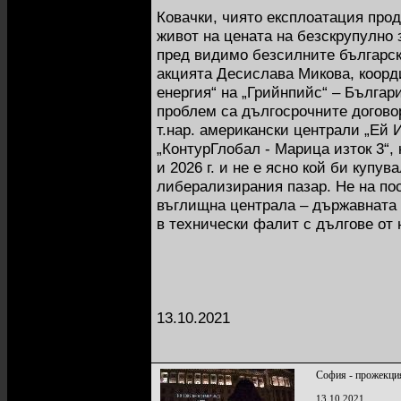
Ковачки, чиято експлоатация про
живот на цената на безскрупулно
пред видимо безсилните българск
акцията Десислава Микова, коорд
енергия“ на „Грийнпийс“ – Българ
проблем са дългосрочните договор
т.нар. американски централи „Ей И
„КонтурГлобал - Марица изток 3“, 
и 2026 г. и не е ясно кой би купув
либерализирания пазар. Не на по
въглищна централа – държавната „
в технически фалит с дългове от н
13.10.2021
София - прожекция
13.10.2021