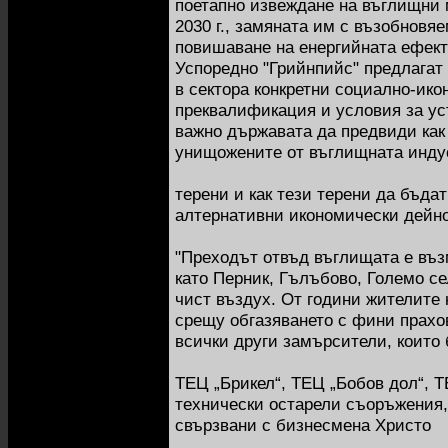
поетапно извеждане на въглищни 
2030 г., замяната им с възобновя
повишаване на енергийната ефект
Успоредно "Грийнпийс" предлагат
в сектора конкретни социално-ико
преквалификация и условия за уст
важно държавата да предвиди как
унищожените от въглищната инду
терени и как тези терени да бъда
алтернативни икономически дейно
"Преходът отвъд въглищата е въз
като Перник, Гълъбово, Големо се
чист въздух. От години жителите 
срещу обгазяването с фини прахо
всички други замърсители, които 
ТЕЦ „Брикел“, ТЕЦ „Бобов дол“, Т
технически остарели съоръжения,
свързвани с бизнесмена Христо