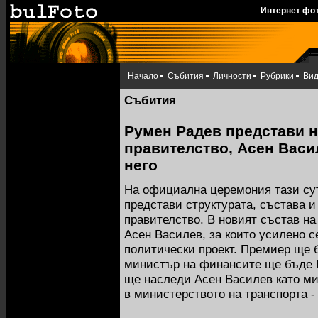
Интернет фо
Начало
Събития
Личности
Рубрики
Ви
Събития
Румен Радев представи 
правителство, Асен Васил
него
На официална церемония тази су
представи структурата, състава 
правителство. В новият състав на
Асен Василев, за които усилено с
политически проект. Премиер ще 
министър на финансите ще бъде 
ще наследи Асен Василев като ми
в министерството на транспорта -