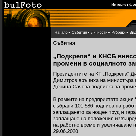
Интернет фо
Начало
Събития
Личности
Рубрики
Ви
Събития
„Подкрепа“ и КНСБ внесо
промени в социалното з
Президентите на КТ „Подкрепа“ 
Димитров връчиха на министъра н
Деница Сачева подписка за проме
В рамките на предприетата акция 
събрани 101 586 подписа на рабо
заплащането за нощен труд и гара
заплащане на положения извънре
на работно време и увеличаване н
29.06.2020