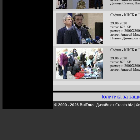
Деница Сачева, Пл
София - КНСБ и "
29.06.2020
тегло: 678 KB
размери: 2000X300
автор: Андрей Мих
Пламен Димитров 
София - КНСБ и "
29.06.2020
тегло: 879 KB
размери: 2000X300
автор: Андрей Мих
Политика за защ
© 2000 - 2026 BulFoto
|
Дизайн от Creato.biz
|
Хо