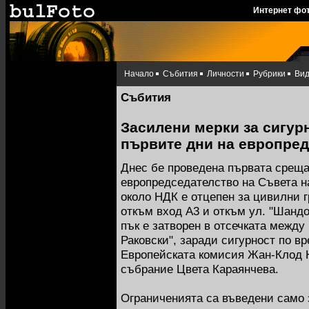
Интернет фо
Начало
Събития
Личности
Рубрики
Ви
Събития
Засилени мерки за сигурн
първите дни на европред
Днес бе проведена първата среща
европредседателство на Съвета н
около НДК е отцепен за цивилни г
откъм вход А3 и откъм ул. "Шанд
пък е затворен в отсечката между б
Раковски", заради сигурност по в
Европейската комисия Жан-Клод 
събрание Цвета Караянчева.
Ограниченията са въведени само 