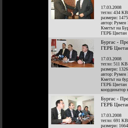
17.03.2008
тегло: 434 KB
размери: 147
автор: Румен
Кметът на Бу
ГЕРБ Цветан
Бургас - Пр
ГЕРБ Цвета
17.03.2008
тегло: 511 KB
размери: 132
автор: Румен
Кметът на бу
ГЕРБ Цветан 
координатор 
Бургас - Пр
ГЕРБ Цвета
17.03.2008
тегло: 691 KB
размери: 166